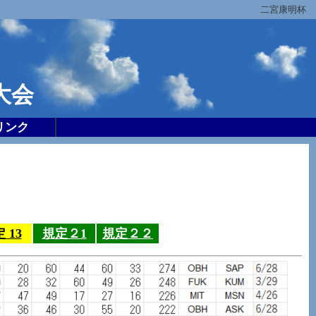
二宮康明杯
大会
リンク
２
 13
規定２1
規定２２