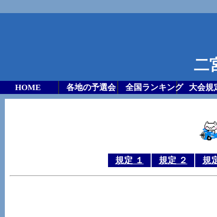
二
HOME
各地の予選会
全国ランキング
大会規
規定 １
規定 ２
規定