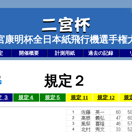
宮康明杯全日本紙飛行機選手権
定
開催概要
計測用紙
過去の記録
規定
 ３
規定４
規定５
規定 11
規定 12
規定