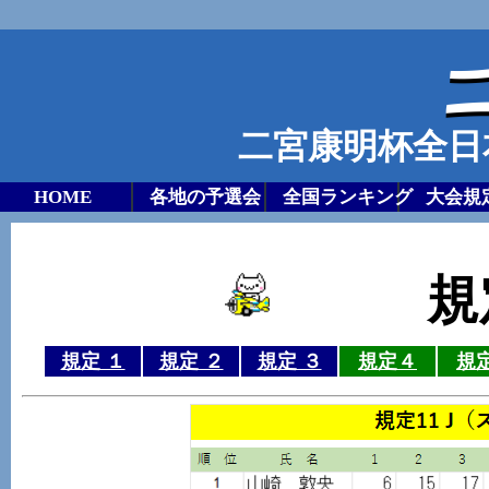
二宮康明杯全日
HOME
各地の予選会
全国ランキング
大会規
規
規定 １
規定 ２
規定 ３
規定４
規