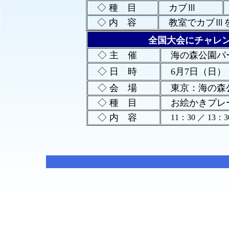
◇ 種 目
カブⅢ
◇ 内 容
教室でカブⅢを
全国大会にチャレ
◇ 主 催
海の森公園
◇ 日 時
6月7日（日）
◇ 会 場
東京：海の森
◇ 種 目
お絵かきプ
◇ 内 容
11：30 ／ 